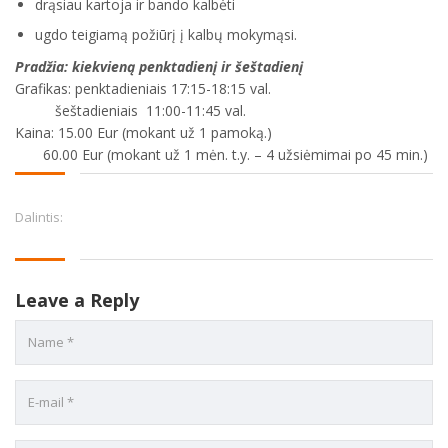
drąsiau kartoja ir bando kalbėti
ugdo teigiamą požiūrį į kalbų mokymąsi.
Pradžia: kiekvieną penktadienį ir šeštadienį
Grafikas: penktadieniais 17:15-18:15 val.
šeštadieniais 11:00-11:45 val.
Kaina: 15.00 Eur (mokant už 1 pamoką.)
60.00 Eur (mokant už 1 mėn. t.y. – 4 užsiėmimai po 45 min.)
Dalintis:
Leave a Reply