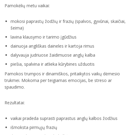
Pamokėlių metu vaikai:
mokosi paprastų žodžių ir frazių (spalvos, gyvūnai, skaičiai,
šeima)
lavina klausymo ir tarimo įgūdžius
dainuoja angliškas daineles ir kartoja rimus
dalyvauja judriuose žaidimuose anglų kalba
piešia, spalvina ir atlieka kūrybines užduotis
Pamokos trumpos ir dinamiškos, pritaikytos vaikų dėmesio
trukmei. Mokoma per teigiamas emocijas, be streso ar
spaudimo.
Rezultatai:
vaikai pradeda suprasti paprastus anglų kalbos žodžius
išmoksta pirmųjų frazių