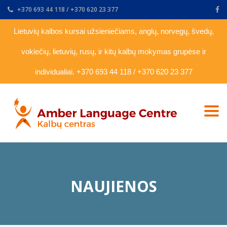
+370 693 44 118
/
+370 620 23 377
Lietuvių kalbos kursai užsieniečiams, anglų, norvegų, švedų,
vokiečių, lietuvių, rusų, ir kitų kalbų mokymas grupėse ir
individualiai. +370 693 44 118 / +370 620 23 377
Togg
navi
NAUJIENOS