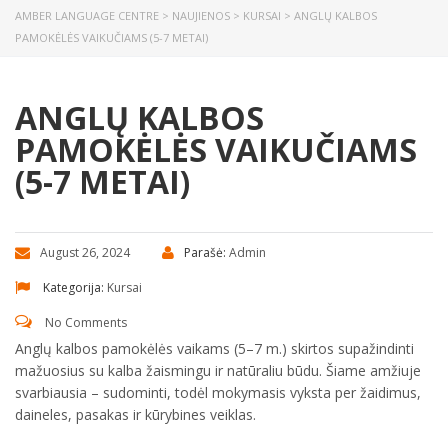
AMBER LANGUAGE CENTRE
>
NAUJIENOS
>
KURSAI
>
ANGLŲ KALBOS
PAMOKĖLĖS VAIKUČIAMS (5-7 METAI)
ANGLŲ KALBOS
PAMOKĖLĖS VAIKUČIAMS
(5-7 METAI)
August 26, 2024
Parašė:
Admin
Kategorija:
Kursai
No Comments
Anglų kalbos pamokėlės vaikams (5–7 m.) skirtos supažindinti
mažuosius su kalba žaismingu ir natūraliu būdu. Šiame amžiuje
svarbiausia – sudominti, todėl mokymasis vyksta per žaidimus,
daineles, pasakas ir kūrybines veiklas.