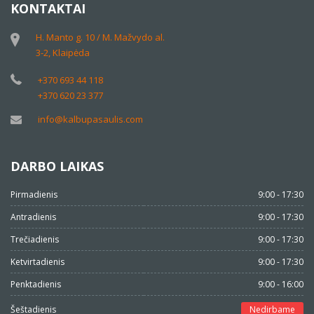
KONTAKTAI
H. Manto g. 10 / M. Mažvydo al.
3-2, Klaipėda
+370 693 44 118
+370 620 23 377
info@kalbupasaulis.com
DARBO LAIKAS
Pirmadienis
9:00 - 17:30
Antradienis
9:00 - 17:30
Trečiadienis
9:00 - 17:30
Ketvirtadienis
9:00 - 17:30
Penktadienis
9:00 - 16:00
Šeštadienis
Nedirbame